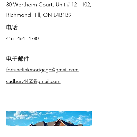
30 Wertheim Court, Unit # 12 - 102,
Richmond Hill, ON L4B1B9
电话
416 - 464 - 1780
电子邮件
fortunelinkmortgage@gmail.com
cadbury4455@gmail.com